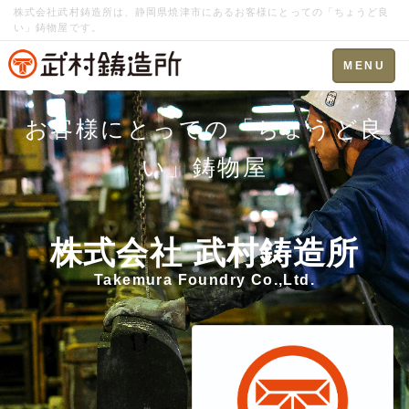
株式会社武村鋳造所は、静岡県焼津市にあるお客様にとっての「ちょうど良
い」鋳物屋です。
Toggle
MENU
navigation
お客様にとっての「ちょうど良
い」鋳物屋
株式会社 武村鋳造所
Takemura Foundry Co.,Ltd.