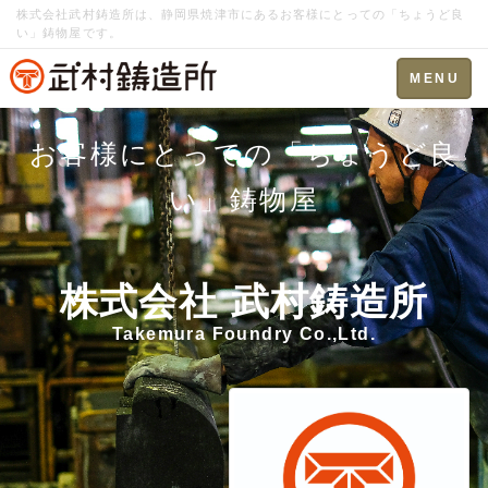
株式会社武村鋳造所は、静岡県焼津市にあるお客様にとっての「ちょうど良
い」鋳物屋です。
Toggle
MENU
navigation
お客様にとっての「ちょうど良
い」鋳物屋
株式会社 武村鋳造所
Takemura Foundry Co.,Ltd.