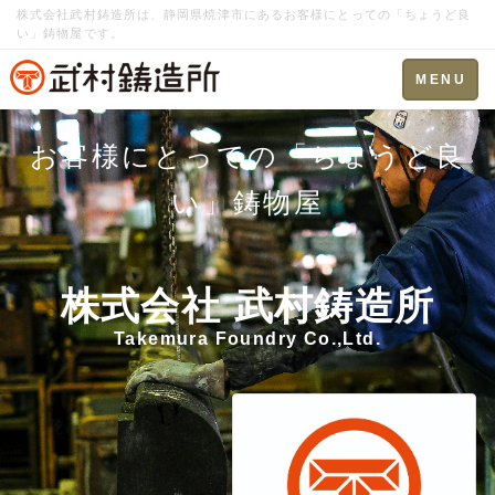
株式会社武村鋳造所は、静岡県焼津市にあるお客様にとっての「ちょうど良
い」鋳物屋です。
Toggle
MENU
navigation
お客様にとっての「ちょうど良
い」鋳物屋
株式会社 武村鋳造所
Takemura Foundry Co.,Ltd.