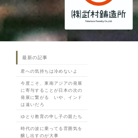
最新の記事
君への気持ちは冷めないよ
今度こそ、東南アジアの発展
に寄与することが日本の次の
発展に繋がる いや、インド
は遠いだろ
ゆとり教育の申し子の親たち
時代の波に乗ってる雰囲気を
醸し出すのが大事