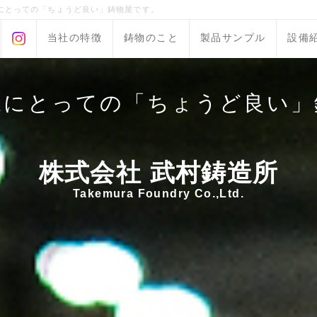
にとっての「ちょうど良い」鋳物屋です。
当社の特徴
鋳物のこと
製品サンプル
設備
様にとっての「ちょうど良い」
株式会社 武村鋳造所
Takemura Foundry Co.,Ltd.