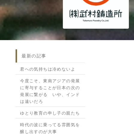
最新の記事
君への気持ちは冷めないよ
今度こそ、東南アジアの発展
に寄与することが日本の次の
発展に繋がる いや、インド
は遠いだろ
ゆとり教育の申し子の親たち
時代の波に乗ってる雰囲気を
醸し出すのが大事