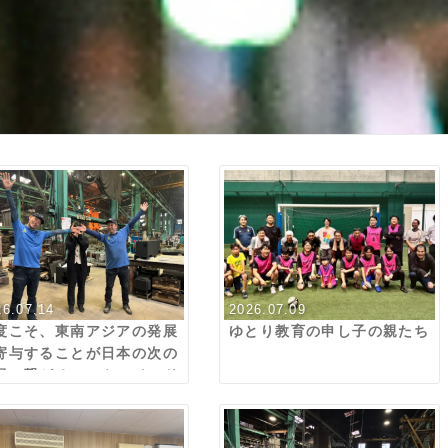
26.07.14
2026.07.09
度こそ、東南アジアの発展
ゆとり教育の申し子の親たち
寄与することが日本の次の
展に繋がる いや、インド
遠いだろ