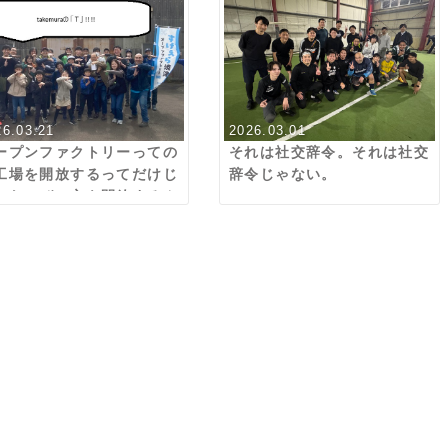
26.03.21
2026.03.01
ープンファクトリーっての
それは社交辞令。それは社交
工場を開放するってだけじ
辞令じゃない。
ぁないぜ。心を開放するん
ぜ。