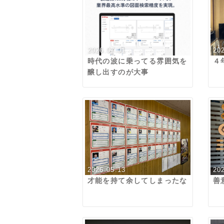
2026.07.01
20
時代の波に乗ってる雰囲気を
４
醸し出すのが大事
2026.05.13
20
才能を持て余してしまったな
善