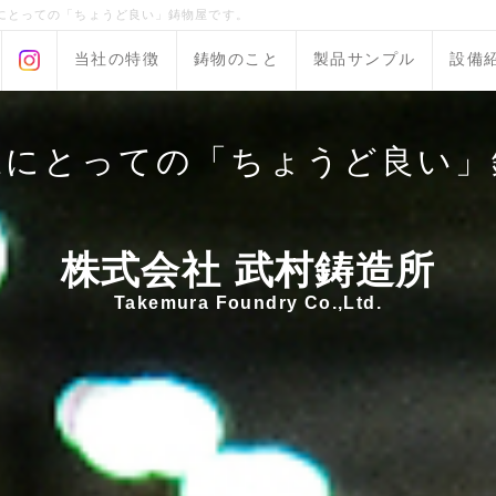
にとっての「ちょうど良い」鋳物屋です。
当社の特徴
鋳物のこと
製品サンプル
設備
様にとっての「ちょうど良い」
株式会社 武村鋳造所
Takemura Foundry Co.,Ltd.