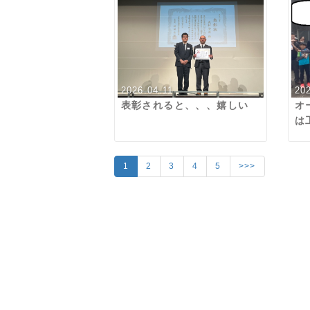
2026.04.11
20
表彰されると、、、嬉しい
オ
は
ゃ
だ
1
2
3
4
5
>>>