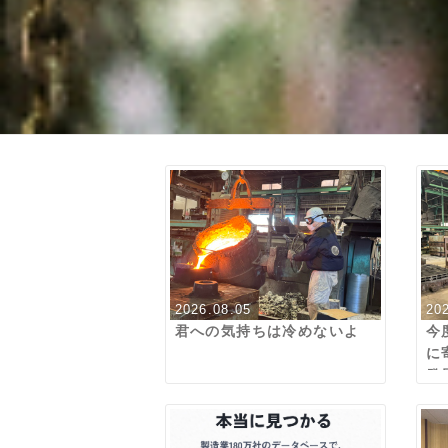
2026.08.05
20
君への気持ちは冷めないよ
今
に
発
は