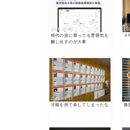
2026.07.01
20
時代の波に乗ってる雰囲気を
４
醸し出すのが大事
2026.05.13
20
才能を持て余してしまったな
善