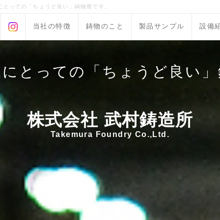
にとっての「ちょうど良い」鋳物屋です。
当社の特徴
鋳物のこと
製品サンプル
設備
様にとっての「ちょうど良い」
株式会社 武村鋳造所
Takemura Foundry Co.,Ltd.