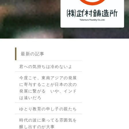
最新の記事
君への気持ちは冷めないよ
今度こそ、東南アジアの発展
に寄与することが日本の次の
発展に繋がる いや、インド
は遠いだろ
ゆとり教育の申し子の親たち
時代の波に乗ってる雰囲気を
醸し出すのが大事