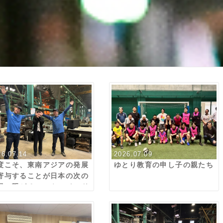
26.07.14
2026.07.09
度こそ、東南アジアの発展
ゆとり教育の申し子の親たち
寄与することが日本の次の
展に繋がる いや、インド
遠いだろ