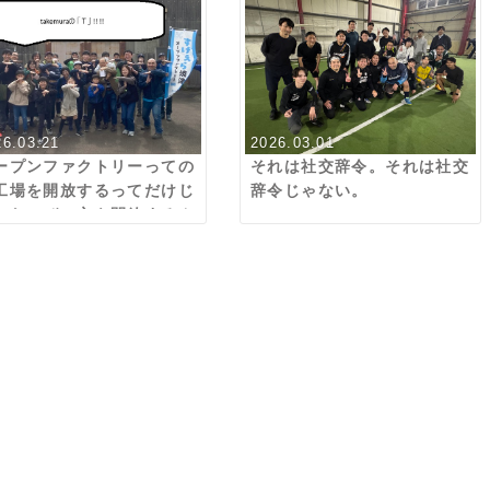
26.03.21
2026.03.01
ープンファクトリーっての
それは社交辞令。それは社交
工場を開放するってだけじ
辞令じゃない。
ぁないぜ。心を開放するん
ぜ。