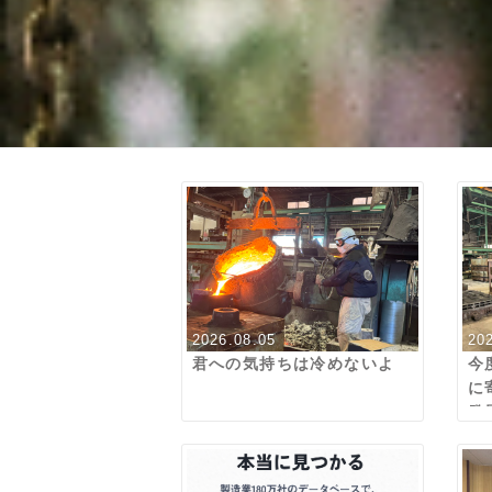
2026.08.05
20
君への気持ちは冷めないよ
今
に
発
は