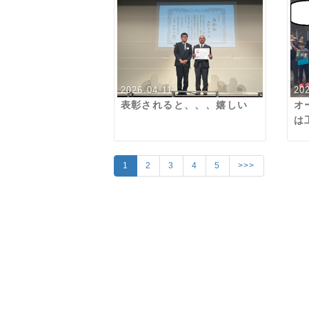
2026.04.11
20
表彰されると、、、嬉しい
オ
は
ゃ
だ
1
2
3
4
5
>>>