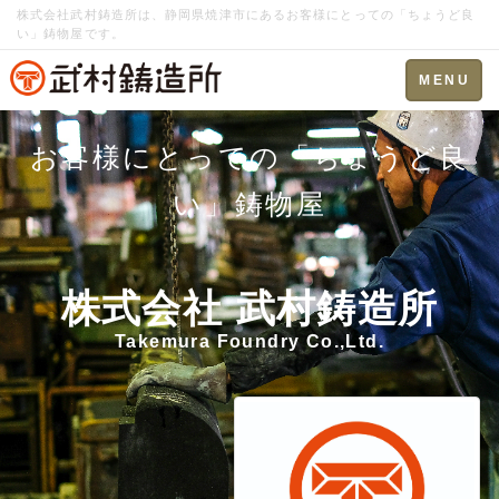
株式会社武村鋳造所は、静岡県焼津市にあるお客様にとっての「ちょうど良
い」鋳物屋です。
Toggle
MENU
navigation
お客様にとっての「ちょうど良
い」鋳物屋
株式会社 武村鋳造所
Takemura Foundry Co.,Ltd.