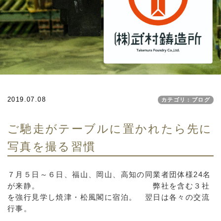
2019.07.08
カテゴリ：ブログ
ご馳走がテーブルに置かれたら先に
写真を撮る習慣
７月５日～６日、福山、岡山、高知の同業者団体様24名
が来静。 弊社を含む３社
を強行見学し焼津・松風閣に宿泊。 翌日は各々の交流
行事。