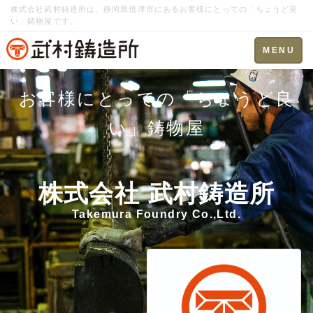
株式会社武村鋳造所は、静岡県焼津市にあるお客様にとっての「ちょうど良
い」鋳物屋です。
Toggle
MENU
navigation
お客様にとっての「ちょうど良
い」鋳物屋
株式会社 武村鋳造所
Takemura Foundry Co.,Ltd.